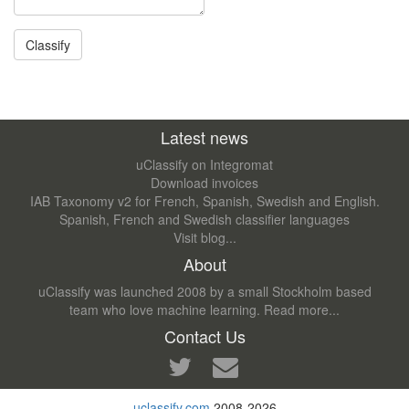
Latest news
uClassify on Integromat
Download invoices
IAB Taxonomy v2 for French, Spanish, Swedish and English.
Spanish, French and Swedish classifier languages
Visit blog...
About
uClassify was launched 2008 by a small Stockholm based
team who love machine learning.
Read more...
Contact Us
uclassify.com
2008-2026