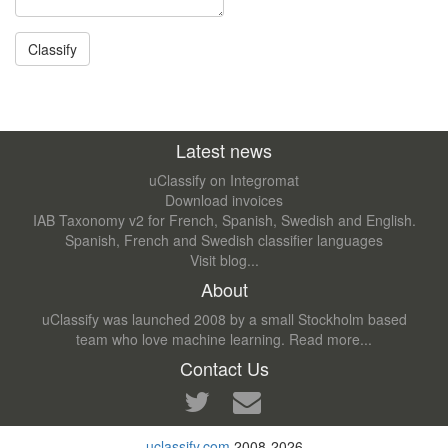
Latest news
uClassify on Integromat
Download invoices
IAB Taxonomy v2 for French, Spanish, Swedish and English.
Spanish, French and Swedish classifier languages
Visit blog...
About
uClassify was launched 2008 by a small Stockholm based
team who love machine learning.
Read more...
Contact Us
uclassify.com
2008-2026